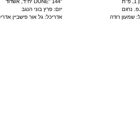
פ"ת
"DUNE" 144 יח"ד, אשדוד
.פ. נחום
יזם: פרץ בוני הנגב
: שמעון רודה
אדריכל: גל אור פישביין אדרי