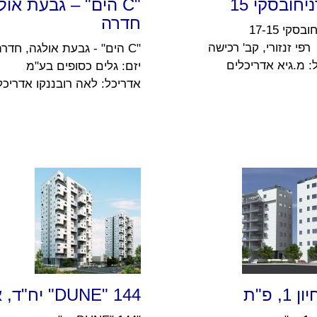
חובסקי 15
"C הים" – גבעת אול
חדרה
סקי 17-15
רפי זנזורי, קב' רכישה
"C הים" - גבעת אולגה, חדרה
: מ.גיא אדריכלים
יזם: גלים כסופים בע"מ
אדריכל: לאה רובננקו אדריכל
1, פ"ת
DUNE" 144" יח"ד, אשדוד