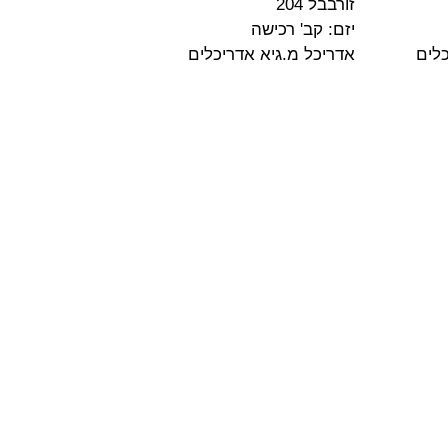
זורבבל 204
יזם: קב' רכישה
כלים
אדריכל מ.גיא אדריכלים