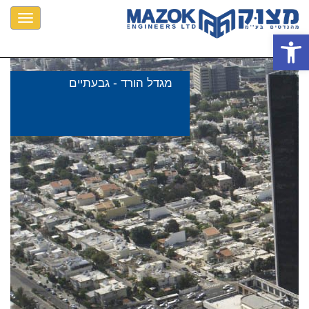
oggle
פתח סרגל נגישות
ation
מגדל הורד - גבעתיים